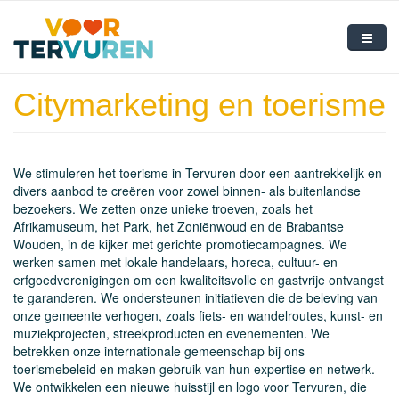
Overslaan en naar de inhoud gaan
Home
Citymarketing en toerisme
Ons bestuur
Onze mandatarissen
We stimuleren het toerisme in Tervuren door een aantrekkelijk en
divers aanbod te creëren voor zowel binnen- als buitenlandse
Onze visie
bezoekers. We zetten onze unieke troeven, zoals het
Afrikamuseum, het Park, het Zoniënwoud en de Brabantse
Nieuws
Wouden, in de kijker met gerichte promotiecampagnes. We
werken samen met lokale handelaars, horeca, cultuur- en
Contact
erfgoedverenigingen om een kwaliteitsvolle en gastvrije ontvangst
te garanderen. We ondersteunen initiatieven die de beleving van
onze gemeente verhogen, zoals fiets- en wandelroutes, kunst- en
muziekprojecten, streekproducten en evenementen. We
betrekken onze internationale gemeenschap bij ons
toerismebeleid en maken gebruik van hun expertise en netwerk.
We ontwikkelen een nieuwe huisstijl en logo voor Tervuren, die