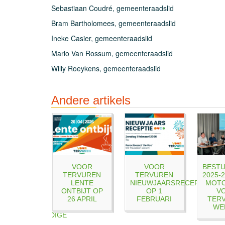
Sebastiaan Coudré, gemeenteraadslid
Bram Bartholomees, gemeenteraadslid
Ineke Casier, gemeenteraadslid
Mario Van Rossum, gemeenteraadslid
Willy Roeykens, gemeenteraadslid
Andere artikels
EENTERAAD
VOOR
VOOR
BEST
ONDER
TERVUREN
TERVUREN
2025-2
GSPANNING
LENTE
NIEUWJAARSRECEPTIE
MOTO
 DEBACLE
ONTBIJT OP
OP 1
V
OVER
26 APRIL
FEBRUARI
TER
NIEUWE
WE
DENBOUWKUNDIGE
ORDENING