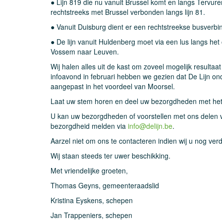
● Lijn 819 die nu vanuit Brussel komt en langs Tervure
rechtstreeks met Brussel verbonden langs lijn 81.
● Vanuit Duisburg dient er een rechtstreekse busverbin
● De lijn vanuit Huldenberg moet via een lus langs he
Vossem naar Leuven.
Wij halen alles uit de kast om zoveel mogelijk resulta
infoavond in februari hebben we gezien dat De Lijn 
aangepast in het voordeel van Moorsel.
Laat uw stem horen en deel uw bezorgdheden met het
U kan uw bezorgdheden of voorstellen met ons delen 
bezorgdheid melden via
info@delijn.be
.
Aarzel niet om ons te contacteren indien wij u nog verd
Wij staan steeds ter uwer beschikking.
Met vriendelijke groeten,
Thomas Geyns, gemeenteraadslid
Kristina Eyskens, schepen
Jan Trappeniers, schepen