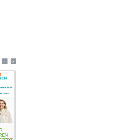
VOOR
ZOMERCONGRES
VOOR
TERVUREN
- ZATERDAG
TERVURE
EETFESTIJN:
13 JULI 2024 -
BOEKT
IEDEREEN
GEMEENTEZAAL
SUCCES M
WELKOM OP
DUISBURG
HET GRO
22
REFEREND
R
SEPTEMBER!
902
REN
GEZINNE
TEERT