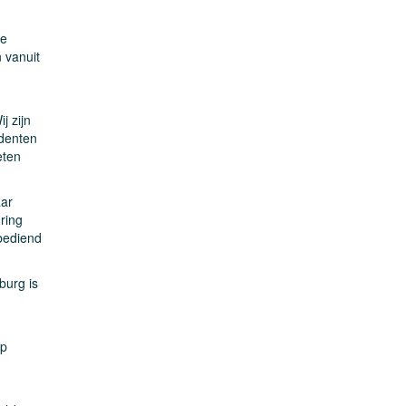
de
 vanuit
j zijn
udenten
eten
aar
ring
bediend
burg is
ap