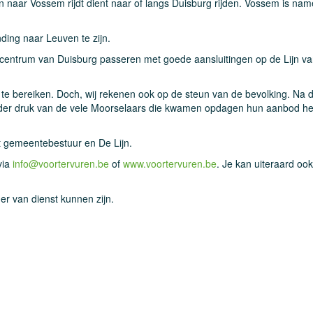
n naar Vossem rijdt dient naar of langs Duisburg rijden. Vossem is name
ding naar Leuven te zijn.
t centrum van Duisburg passeren met goede aansluitingen op de Lijn v
at te bereiken. Doch, wij rekenen ook op de steun van de bevolking. Na 
onder druk van de vele Moorselaars die kwamen opdagen hun aanbod he
 gemeentebestuur en De Lijn.
via
info@voortervuren.be
of
www.voortervuren.be
. Je kan uiteraard ook
er van dienst kunnen zijn.