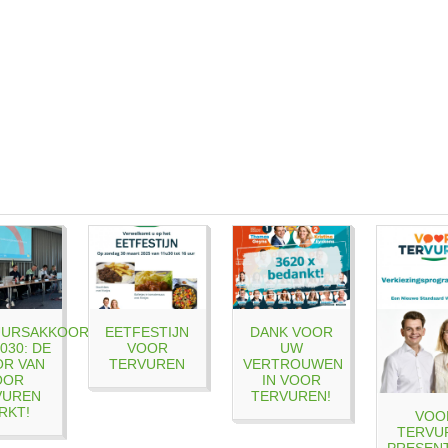
UURSAKKOORD
EETFESTIJN
DANK VOOR
030: DE
VOOR
UW
R VAN
TERVUREN
VERTROUWEN
OOR
IN VOOR
VUREN
TERVUREN!
RKT!
VOO
TERVU
PRESEN