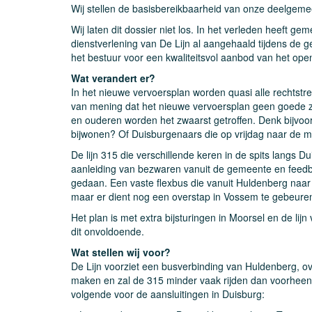
Wij stellen de basisbereikbaarheid van onze deelgem
Wij laten dit dossier niet los. In het verleden heeft 
dienstverlening van De Lijn al aangehaald tijdens de
het bestuur voor een kwaliteitsvol aanbod van het ope
Wat verandert er?
In het nieuwe vervoersplan worden quasi alle rechtstr
van mening dat het nieuwe vervoersplan geen goede 
en ouderen worden het zwaarst getroffen. Denk bijvoo
bijwonen? Of Duisburgenaars die op vrijdag naar de m
De lijn 315 die verschillende keren in de spits langs D
aanleiding van bezwaren vanuit de gemeente en feedba
gedaan. Een vaste flexbus die vanuit Huldenberg naa
maar er dient nog een overstap in Vossem te gebeuren 
Het plan is met extra bijsturingen in Moorsel en de li
dit onvoldoende.
Wat stellen wij voor?
De Lijn voorziet een busverbinding van Huldenberg, 
maken en zal de 315 minder vaak rijden dan voorheen. 
volgende voor de aansluitingen in Duisburg: