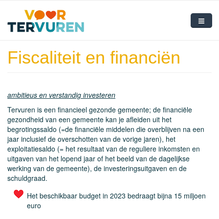
Overslaan en naar de inhoud gaan
Home
Fiscaliteit en financiën
Ons bestuur
Onze mandatarissen
ambitieus en verstandig investeren
Onze visie
Tervuren is een financieel gezonde gemeente; de financiële
gezondheid van een gemeente kan je afleiden uit het
begrotingssaldo (=de financiële middelen die overblijven na een
Nieuws
jaar inclusief de overschotten van de vorige jaren), het
exploitatiesaldo (= het resultaat van de reguliere inkomsten en
Contact
uitgaven van het lopend jaar of het beeld van de dagelijkse
werking van de gemeente), de investeringsuitgaven en de
schuldgraad.
Het beschikbaar budget in 2023 bedraagt bijna 15 miljoen
euro